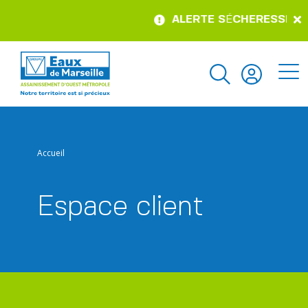
ALERTE S
É
CHERESSE – po
Accueil
Espace client