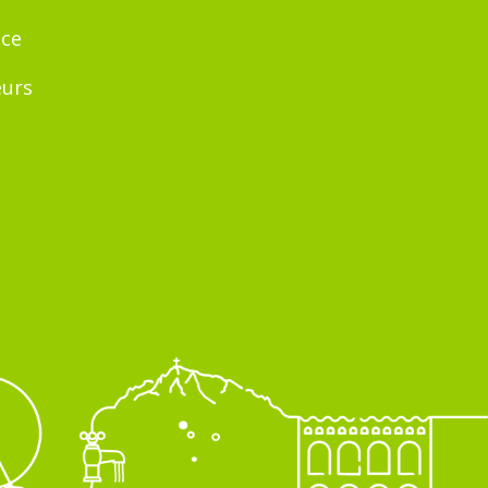
nce
eurs