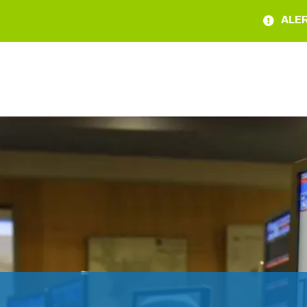
ALERTE S
É
CHERESSE –