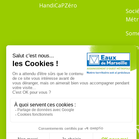
HandiCaPZéro
Soci
Métr
Some
Bron