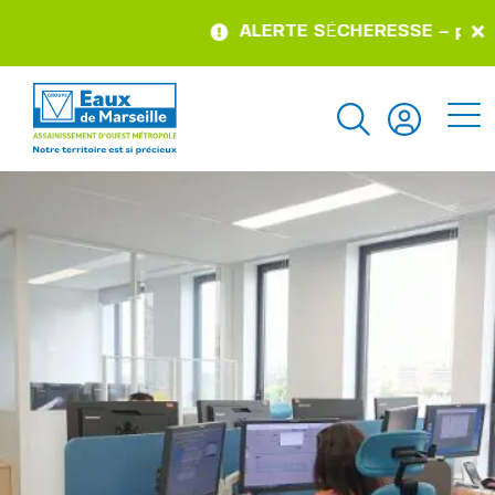
ALERTE S
É
CHERESSE – pour con