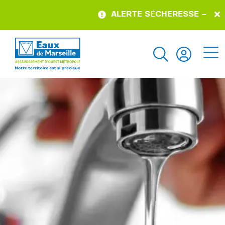
ALERTE S
É
CHERESSE – pour co