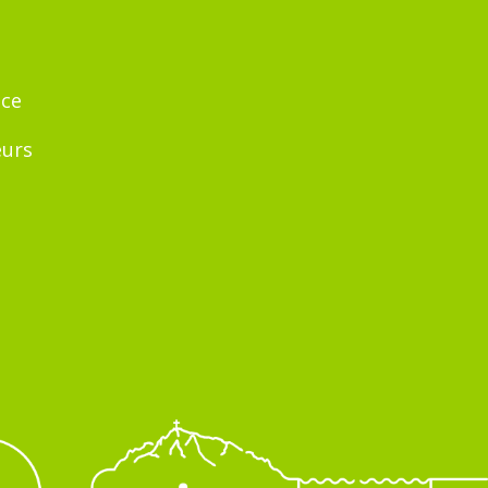
nce
eurs