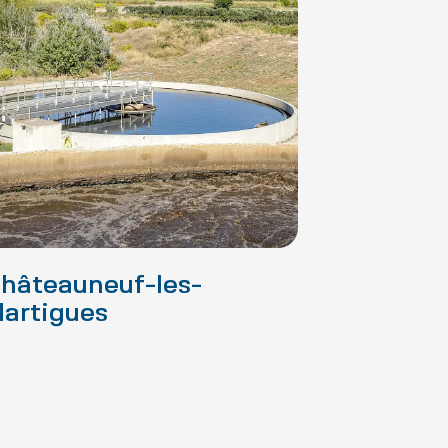
hâteauneuf-les-
Ensuès-
artigues