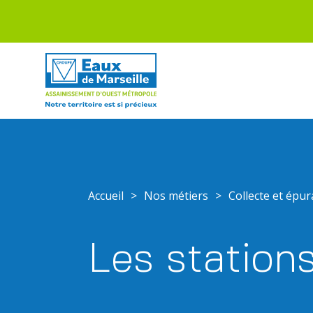
Accueil
>
Nos métiers
>
Collecte et épu
Les stations