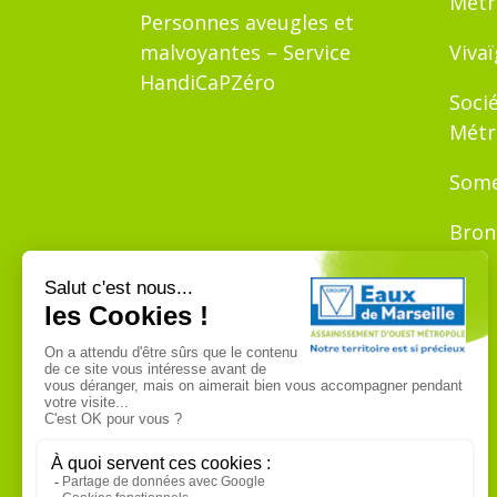
Métr
Personnes aveugles et
malvoyantes – Service
Viva
HandiCaPZéro
Soci
Métr
Some
Bron