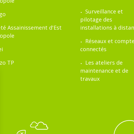
opole
Surveillance et
ïgo
pilotage des
été Assainissement d'Est
installations à dista
opole
Réseaux et compt
i
connectés
zo TP
Les ateliers de
maintenance et de
travaux