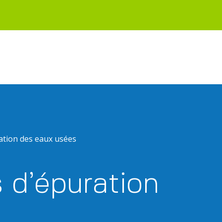
ration des eaux usées
 d’épuration