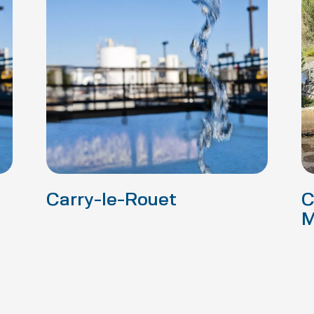
Carry-le-Rouet
C
M