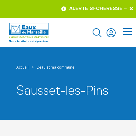
ALERTE S
É
CHERESSE – pour c
Accueil
>
L’eau et ma commune
Sausset-les-Pins